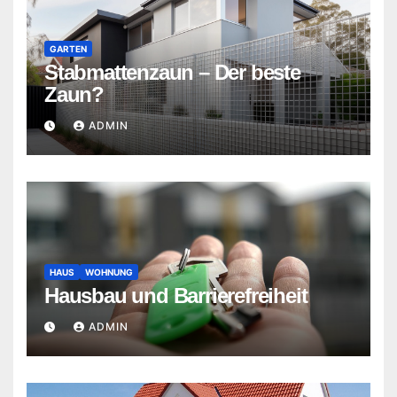
GARTEN
Stabmattenzaun – Der beste
Zaun?
ADMIN
HAUS
WOHNUNG
Hausbau und Barrierefreiheit
ADMIN