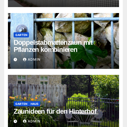
GARTEN
Doppelstabmattenzaun mit
Pflanzen kombinieren
ADMIN
GARTEN
HAUS
Zaunideen für den Hinterhof
ADMIN