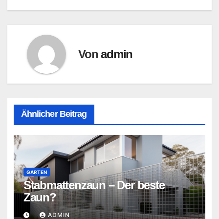
Von
admin
Ähnlicher Beitrag
GARTEN
Stabmattenzaun – Der beste
Zaun?
ADMIN