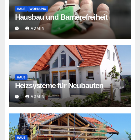
HAUS
WOHNUNG
Hausbau und Barrierefreiheit
ADMIN
HAUS
Heizsysteme für Neubauten
ADMIN
HAUS